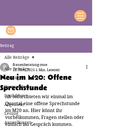
Beitrag
Alle Beiträge
frauenberatung-mue
Alle Beiträge
11. Nov. 2025
1 Min. Lesezeit
Neu im M20: Offene
Vorträge
Sprechstunde
Veranstaltung
Fortbildung
Ab sofort bieten wir einmal im 
Quartal eine offene Sprechstunde 
Allgemein
im M20 an. Hier könnt ihr 
Lesung
vorbeikommen, Fragen stellen oder 
Ausstellungen
einfach ins Gespräch kommen.