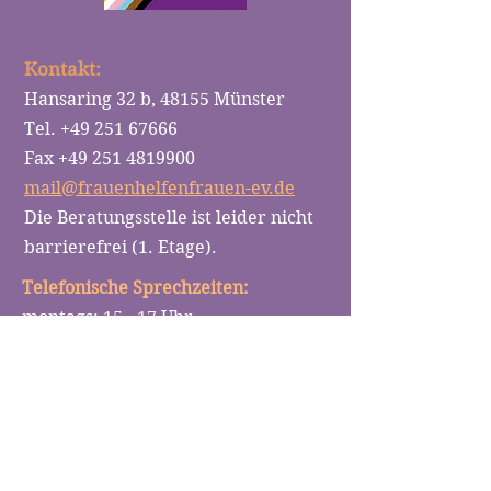
Kontakt:
Hansaring 32 b, 48155 Münster
Tel.
+49 251 67666
Fax
+49 251 4819900
mail@frauenhelfenfrauen-ev.de
Die Beratungsstelle ist leider nicht
barrierefrei (1. Etage).
Telefonische Sprechzeiten:
montags: 15 - 17 Uhr
dienstags: 10 - 12 Uhr
mittwochs: 10 - 12 Uhr
donnerstags: 16 - 18 Uhr
​Sie möchten uns unterstützen?