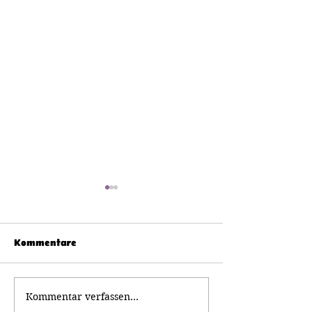
Kommentare
Kommentar verfassen...
Telefonische
Unsere neue We